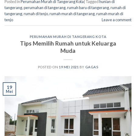
Posted in
Perumahan Murah di Tangerang Kota
|
Tagged
hunian di
tangerang
,
perumahan di tangerang
,
rumah baru di tangerang
,
rumah di
tangerang
,
rumah di tenjo
,
rumah murah di tangerang
,
rumah murah di
tenjo
Leave a comment
PERUMAHAN MURAH DI TANGERANG KOTA
Tips Memilih Rumah untuk Keluarga
Muda
POSTED ON
19 MEI 2021
BY
GAGAS
19
Mei