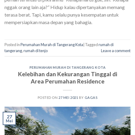
nggak orang lain aja?” Hidup kalau dipertanyakan memang
terasa berat. Tapi, kamu selalu punya kesempatan untuk
mempersiapkan masa depan yang bahagia.
Posted in
Perumahan Murah di Tangerang Kota
|
Tagged
rumah di
tangerang
,
rumah di tenjo
Leave a comment
PERUMAHAN MURAH DI TANGERANG KOTA
Kelebihan dan Kekurangan Tinggal di
Area Perumahan Residence
POSTED ON
27 MEI 2021
BY
GAGAS
27
Mei