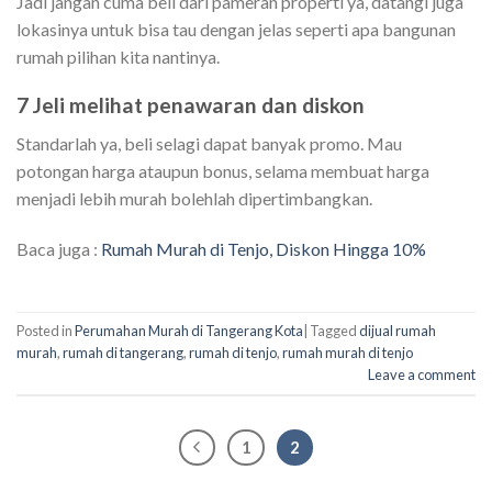
Jadi jangan cuma beli dari pameran properti ya, datangi juga
lokasinya untuk bisa tau dengan jelas seperti apa bangunan
rumah pilihan kita nantinya.
7 Jeli melihat penawaran dan diskon
Standarlah ya, beli selagi dapat banyak promo. Mau
potongan harga ataupun bonus, selama membuat harga
menjadi lebih murah bolehlah dipertimbangkan.
Baca juga :
Rumah Murah di Tenjo, Diskon Hingga 10%
Posted in
Perumahan Murah di Tangerang Kota
|
Tagged
dijual rumah
murah
,
rumah di tangerang
,
rumah di tenjo
,
rumah murah di tenjo
Leave a comment
1
2